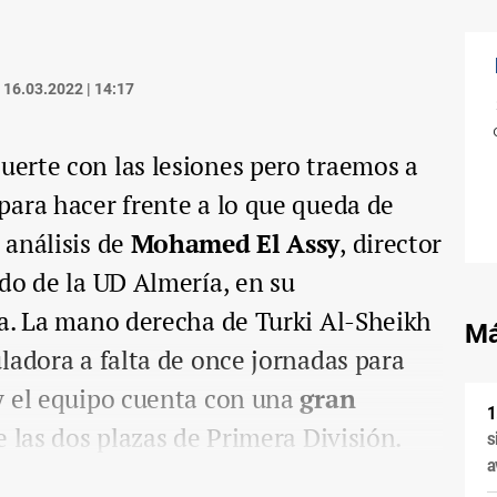
16.03.2022 | 14:17
erte con las lesiones pero traemos a
para hacer frente a lo que queda de
 análisis de
Mohamed El Assy
, director
do de la UD Almería, en su
sa. La mano derecha de Turki Al-Sheikh
Má
ladora a falta de once jornadas para
y el equipo cuenta con una
gran
e las dos plazas de Primera División.
s
a