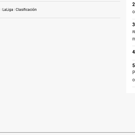
LaLiga
Clasificación
c
r
m
P
c