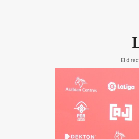
L
El dire