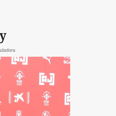
sy
culadora