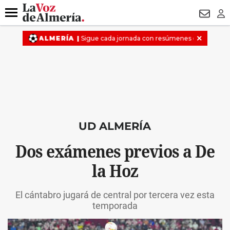
DESTACADO
HOSPITAL PONIENTE
ECLIPSE
DRON UDA
Menú
NEWSL
LO
UD ALMERÍA
Dos exámenes previos a De
la Hoz
El cántabro jugará de central por tercera vez esta
temporada