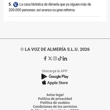
La casa histórica de Almería que ya siguen más de
200.000 personas: así avanza su gran reforma
© LA VOZ DE ALMERÍA S.L.U. 2026
Ir
Ir
Ir
Ir
Ir
a
a
a
a
a
Facebook
X
Instagram
TikTok
Linkedin
Descarga la APP:
de
de
de
de
de
La
La
La
La
La
Voz
Voz
Voz
Voz
Voz
de
de
de
de
de
Almería
Almería
Almería
Almería
Almería
Aviso legal
Política de privacidad
Política de cookies
Condiciones de los servicios