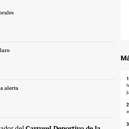
orales
laro
Má
h
a alerta
j
e
nador del
Carrusel Deportivo de la