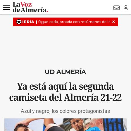
DESTACADO
VOTO FEMENINO
ORGULLO VERA
TRIBUNA
Menú
NEWSL
LO
UD ALMERÍA
Ya está aquí la segunda
camiseta del Almería 21-22
Azul y negro, los colores protagonistas