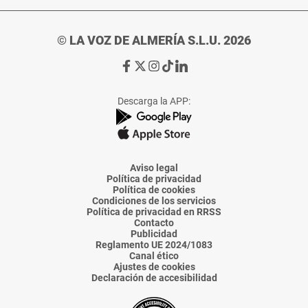
© LA VOZ DE ALMERÍA S.L.U. 2026
Ir
Ir
Ir
Ir
Ir
a
a
a
a
a
Facebook
X
Instagram
TikTok
Linkedin
Descarga la APP:
de
de
de
de
de
La
La
La
La
La
Voz
Voz
Voz
Voz
Voz
de
de
de
de
de
Almería
Almería
Almería
Almería
Almería
Aviso legal
Política de privacidad
Política de cookies
Condiciones de los servicios
Política de privacidad en RRSS
Contacto
Publicidad
Reglamento UE 2024/1083
Canal ético
Ajustes de cookies
Declaración de accesibilidad