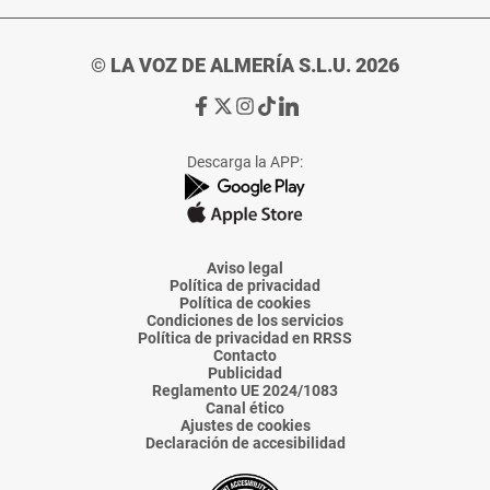
© LA VOZ DE ALMERÍA S.L.U. 2026
Ir
Ir
Ir
Ir
Ir
a
a
a
a
a
Facebook
X
Instagram
TikTok
Linkedin
Descarga la APP:
de
de
de
de
de
La
La
La
La
La
Voz
Voz
Voz
Voz
Voz
de
de
de
de
de
Almería
Almería
Almería
Almería
Almería
Aviso legal
Política de privacidad
Política de cookies
Condiciones de los servicios
Política de privacidad en RRSS
Contacto
Publicidad
Reglamento UE 2024/1083
Canal ético
Ajustes de cookies
Declaración de accesibilidad