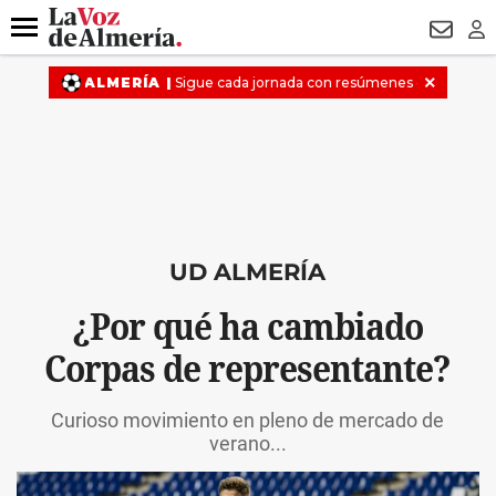
DESTACADO
VOTO FEMENINO
ORGULLO VERA
TRIBUNA
Menú
NEWSL
LO
UD ALMERÍA
¿Por qué ha cambiado
Corpas de representante?
Curioso movimiento en pleno de mercado de
verano...