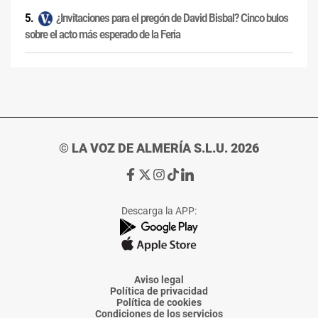
¿Invitaciones para el pregón de David Bisbal? Cinco bulos
sobre el acto más esperado de la Feria
© LA VOZ DE ALMERÍA S.L.U. 2026
Ir
Ir
Ir
Ir
Ir
a
a
a
a
a
Facebook
X
Instagram
TikTok
Linkedin
Descarga la APP:
de
de
de
de
de
La
La
La
La
La
Voz
Voz
Voz
Voz
Voz
de
de
de
de
de
Almería
Almería
Almería
Almería
Almería
Aviso legal
Política de privacidad
Política de cookies
Condiciones de los servicios