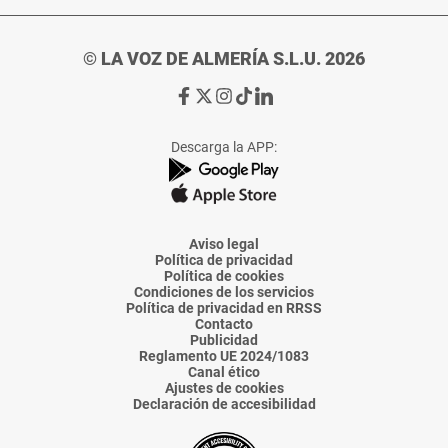
© LA VOZ DE ALMERÍA S.L.U. 2026
Ir
Ir
Ir
Ir
Ir
a
a
a
a
a
Facebook
X
Instagram
TikTok
Linkedin
Descarga la APP:
de
de
de
de
de
La
La
La
La
La
Voz
Voz
Voz
Voz
Voz
de
de
de
de
de
Almería
Almería
Almería
Almería
Almería
Aviso legal
Política de privacidad
Política de cookies
Condiciones de los servicios
Política de privacidad en RRSS
Contacto
Publicidad
Reglamento UE 2024/1083
Canal ético
Ajustes de cookies
Declaración de accesibilidad