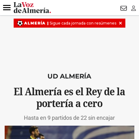
DESTACADO
HOSPITAL PONIENTE
ECLIPSE
DRON UDA
Menú
NEWSL
LO
UD ALMERÍA
El Almería es el Rey de la
portería a cero
Hasta en 9 partidos de 22 sin encajar