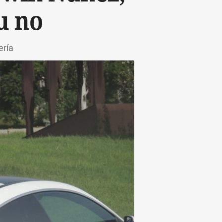
ou no
ería