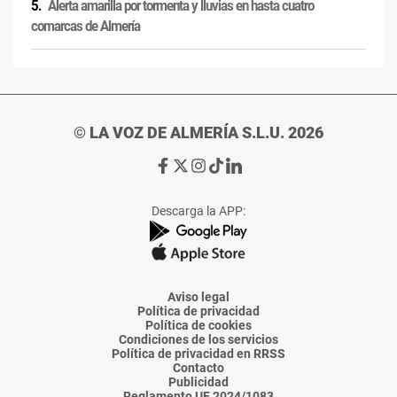
Alerta amarilla por tormenta y lluvias en hasta cuatro
comarcas de Almería
© LA VOZ DE ALMERÍA S.L.U. 2026
Ir
Ir
Ir
Ir
Ir
a
a
a
a
a
Facebook
X
Instagram
TikTok
Linkedin
Descarga la APP:
de
de
de
de
de
La
La
La
La
La
Voz
Voz
Voz
Voz
Voz
de
de
de
de
de
Almería
Almería
Almería
Almería
Almería
Aviso legal
Política de privacidad
Política de cookies
Condiciones de los servicios
Política de privacidad en RRSS
Contacto
Publicidad
Reglamento UE 2024/1083