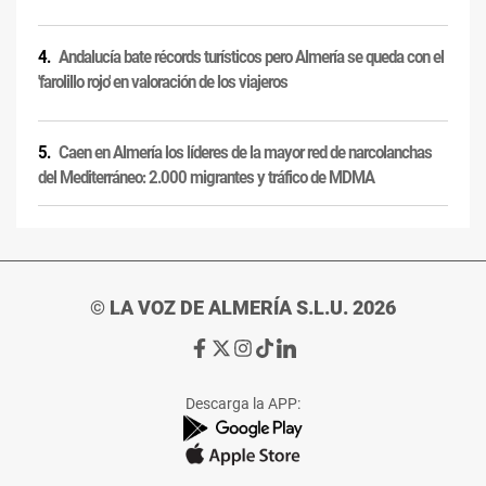
Andalucía bate récords turísticos pero Almería se queda con el
'farolillo rojo' en valoración de los viajeros
Caen en Almería los líderes de la mayor red de narcolanchas
del Mediterráneo: 2.000 migrantes y tráfico de MDMA
© LA VOZ DE ALMERÍA S.L.U. 2026
Ir
Ir
Ir
Ir
Ir
a
a
a
a
a
Facebook
X
Instagram
TikTok
Linkedin
Descarga la APP:
de
de
de
de
de
La
La
La
La
La
Voz
Voz
Voz
Voz
Voz
de
de
de
de
de