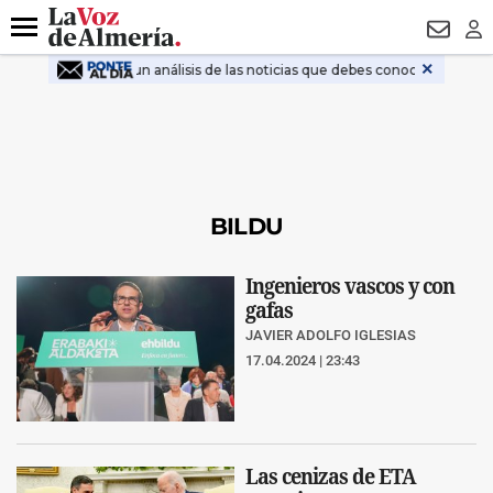
DESTACADO
VOTO FEMENINO
ORGULLO VERA
TRIBUNA
Menú
NEWSL
LO
BILDU
Ingenieros vascos y con
gafas
JAVIER ADOLFO IGLESIAS
17.04.2024 | 23:43
Las cenizas de ETA