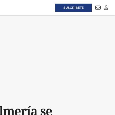
SUSCRÍBETE
NEWSLET
LOGI
lmería se