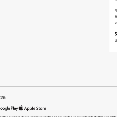
A
v
u
026