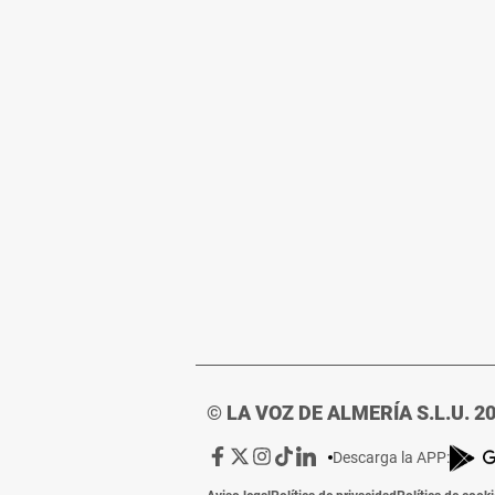
© LA VOZ DE ALMERÍA S.L.U. 2
Ir
Ir
Ir
Ir
Ir
Descarga la APP:
a
a
a
a
a