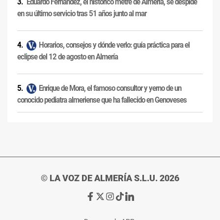
Eduardo Fernández, el histórico metre de Almería, se despide
en su último servicio tras 51 años junto al mar
Horarios, consejos y dónde verlo: guía práctica para el
eclipse del 12 de agosto en Almería
Enrique de Mora, el famoso consultor y yerno de un
conocido pediatra almeriense que ha fallecido en Genoveses
© LA VOZ DE ALMERÍA S.L.U. 2026
Ir
Ir
Ir
Ir
Ir
a
a
a
a
a
Facebook
X
Instagram
TikTok
Linkedin