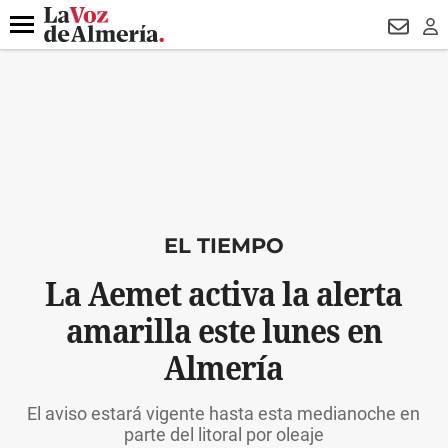
DESTACADO
FALLECIDO GENOVESES
ECLIPSE
MANUEL 
Menú
NEWSL
LO
EL TIEMPO
La Aemet activa la alerta
amarilla este lunes en
Almería
El aviso estará vigente hasta esta medianoche en
parte del litoral por oleaje