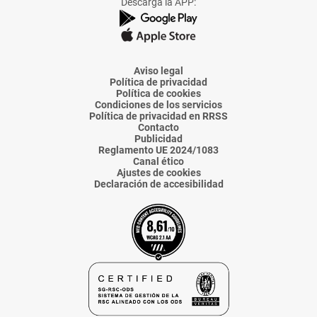
Descarga la APP:
de
de
de
de
de
La
La
La
La
La
Voz
Voz
Voz
Voz
Voz
de
de
de
de
de
Almería
Almería
Almería
Almería
Almería
Aviso legal
Política de privacidad
Política de cookies
Condiciones de los servicios
Política de privacidad en RRSS
Contacto
Publicidad
Reglamento UE 2024/1083
Canal ético
Ajustes de cookies
Declaración de accesibilidad