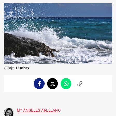
Oleaje.
Pixabay
Facebook
Twitter
Whatsapp
Copiar
enlace
Mª ÁNGELES ARELLANO