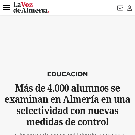
DESTACADO
HOSPITAL PONIENTE
ECLIPSE
DRON UDA
Menú
NEWSL
LO
EDUCACIÓN
Más de 4.000 alumnos se
examinan en Almería en una
selectividad con nuevas
medidas de control
La Universidad y varios institutos de la provincia