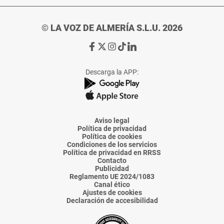
© LA VOZ DE ALMERÍA S.L.U. 2026
Ir
Ir
Ir
Ir
Ir
a
a
a
a
a
Facebook
X
Instagram
TikTok
Linkedin
Descarga la APP:
de
de
de
de
de
La
La
La
La
La
Voz
Voz
Voz
Voz
Voz
de
de
de
de
de
Almería
Almería
Almería
Almería
Almería
Aviso legal
Política de privacidad
Política de cookies
Condiciones de los servicios
Política de privacidad en RRSS
Contacto
Publicidad
Reglamento UE 2024/1083
Canal ético
Ajustes de cookies
Declaración de accesibilidad