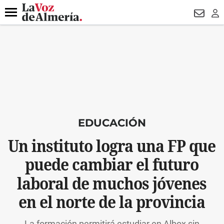
DESTACADO
HOSPITAL PONIENTE
ECLIPSE
DRON UDA
Menú
NEWSL
LO
EDUCACIÓN
Un instituto logra una FP que
puede cambiar el futuro
laboral de muchos jóvenes
en el norte de la provincia
La formación permitirá estudiar en Albox sin