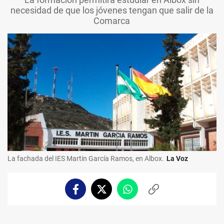
necesidad de que los jóvenes tengan que salir de la
Comarca
La fachada del IES Martin García Ramos, en Albox.
La Voz
Facebook
Twitter
Whatsapp
Copiar
enlace