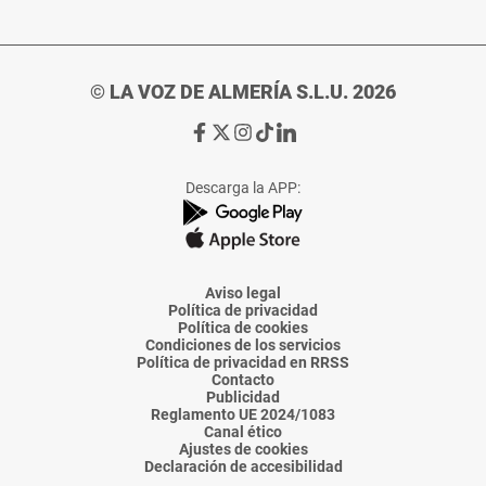
© LA VOZ DE ALMERÍA S.L.U. 2026
Ir
Ir
Ir
Ir
Ir
a
a
a
a
a
Facebook
X
Instagram
TikTok
Linkedin
Descarga la APP:
de
de
de
de
de
La
La
La
La
La
Voz
Voz
Voz
Voz
Voz
de
de
de
de
de
Almería
Almería
Almería
Almería
Almería
Aviso legal
Política de privacidad
Política de cookies
Condiciones de los servicios
Política de privacidad en RRSS
Contacto
Publicidad
Reglamento UE 2024/1083
Canal ético
Ajustes de cookies
Declaración de accesibilidad