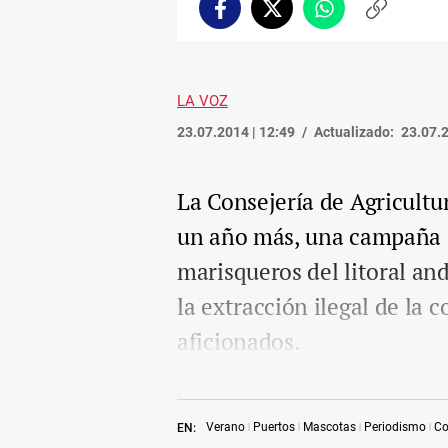
Facebook
Twitter
Whatsapp
Copiar
enlace
LA VOZ
23.07.2014 | 12:49
Actualizado:
23.07.2
La Consejería de Agricultur
un año más, una campaña di
marisqueros del litoral an
la extracción ilegal de la 
aficionados.
Verano
Puertos
Mascotas
Periodismo
C
EN: