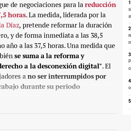
igue de negociaciones para la
reducción
s
7,5 horas
. La medida, liderada por la
a
da Díaz
, pretende reformar la duración
ero, y de forma inmediata a las 38,5
r
m
imo año a las 37,5 horas. Una medida que
mbién
se suma a la reforma y
P
derecho a la desconexión digital"
. El
c
ajadores a
no ser interrumpidos por
rabajo durante su periodo
c