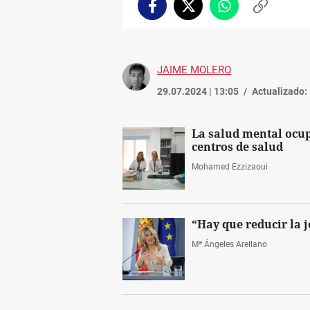
Facebook
Twitter
Whatsapp
Copiar
enlace
JAIME MOLERO
29.07.2024 | 13:05
Actualizado:
La salud mental ocup
centros de salud
Mohamed Ezzizaoui
“Hay que reducir la 
Mª Ángeles Arellano