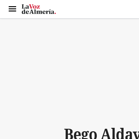
Menú
Bego Alday