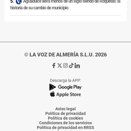
Aguadulce lleva menos de un siglo siendo de Roquetas: la
historia de su cambio de municipio
© LA VOZ DE ALMERÍA S.L.U. 2026
Ir
Ir
Ir
Ir
Ir
a
a
a
a
a
Facebook
X
Instagram
TikTok
Linkedin
Descarga la APP:
de
de
de
de
de
La
La
La
La
La
Voz
Voz
Voz
Voz
Voz
de
de
de
de
de
Almería
Almería
Almería
Almería
Almería
Aviso legal
Política de privacidad
Política de cookies
Condiciones de los servicios
Política de privacidad en RRSS