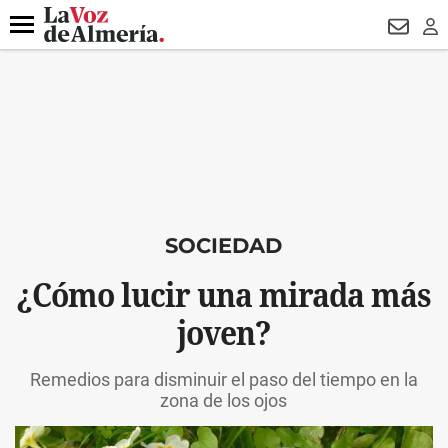
DESTACADO
VOTO FEMENINO
ORGULLO VERA
TRIBUNA
Menú
NEWSL
LO
SOCIEDAD
¿Cómo lucir una mirada más
joven?
Remedios para disminuir el paso del tiempo en la
zona de los ojos