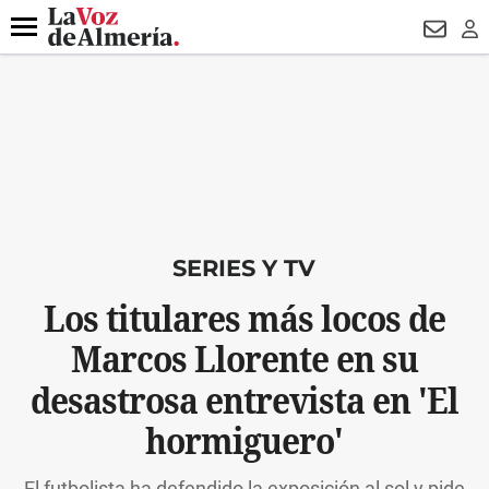
DESTACADO
ROBOS
PREGÓN BISBAL
CONDENADOS
Menú
NEWSL
LO
SERIES Y TV
Los titulares más locos de
Marcos Llorente en su
desastrosa entrevista en 'El
hormiguero'
El futbolista ha defendido la exposición al sol y pide