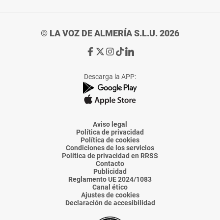
© LA VOZ DE ALMERÍA S.L.U. 2026
Ir
Ir
Ir
Ir
Ir
a
a
a
a
a
Facebook
X
Instagram
TikTok
Linkedin
Descarga la APP:
de
de
de
de
de
La
La
La
La
La
Voz
Voz
Voz
Voz
Voz
de
de
de
de
de
Almería
Almería
Almería
Almería
Almería
Aviso legal
Política de privacidad
Política de cookies
Condiciones de los servicios
Política de privacidad en RRSS
Contacto
Publicidad
Reglamento UE 2024/1083
Canal ético
Ajustes de cookies
Declaración de accesibilidad