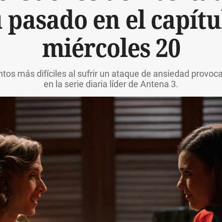
u pasado en el capítu
miércoles 20
os más difíciles al sufrir un ataque de ansiedad provoc
en la serie diaria líder de Antena 3.