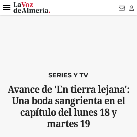
DESTACADO
HOSPITAL PONIENTE
ECLIPSE
DRON UDA
Menú
NEWSL
LO
SERIES Y TV
Avance de 'En tierra lejana':
Una boda sangrienta en el
capítulo del lunes 18 y
martes 19