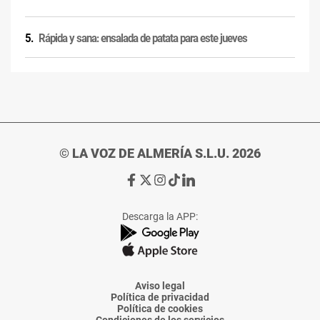
Rápida y sana: ensalada de patata para este jueves
© LA VOZ DE ALMERÍA S.L.U. 2026
Ir
Ir
Ir
Ir
Ir
a
a
a
a
a
Facebook
X
Instagram
TikTok
Linkedin
Descarga la APP:
de
de
de
de
de
La
La
La
La
La
Voz
Voz
Voz
Voz
Voz
de
de
de
de
de
Almería
Almería
Almería
Almería
Almería
Aviso legal
Política de privacidad
Política de cookies
Condiciones de los servicios