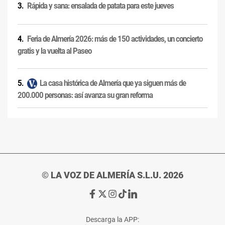
Rápida y sana: ensalada de patata para este jueves
Feria de Almería 2026: más de 150 actividades, un concierto
gratis y la vuelta al Paseo
La casa histórica de Almería que ya siguen más de
200.000 personas: así avanza su gran reforma
© LA VOZ DE ALMERÍA S.L.U. 2026
Ir
Ir
Ir
Ir
Ir
a
a
a
a
a
Facebook
X
Instagram
TikTok
Linkedin
Descarga la APP:
de
de
de
de
de