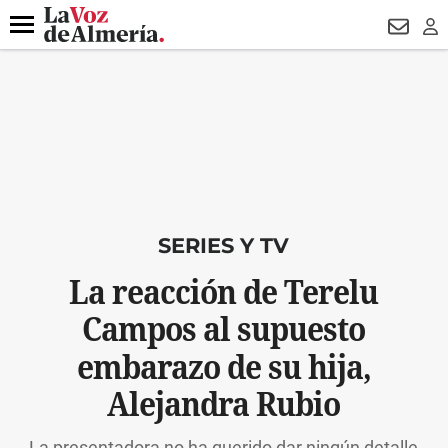
DESTACADO
HOSPITAL PONIENTE
ECLIPSE
DRON UDA
Menú
NEWSL
LO
SERIES Y TV
La reacción de Terelu
Campos al supuesto
embarazo de su hija,
Alejandra Rubio
La presentadora no ha querido dar ningún detalle