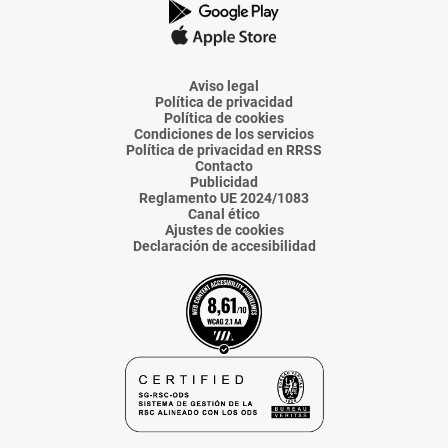
La
La
La
La
La
Voz
Voz
Voz
Voz
Voz
de
de
de
de
de
Almería
Almería
Almería
Almería
Almería
Aviso legal
Política de privacidad
Política de cookies
Condiciones de los servicios
Política de privacidad en RRSS
Contacto
Publicidad
Reglamento UE 2024/1083
Canal ético
Ajustes de cookies
Declaración de accesibilidad