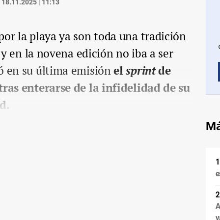
18.11.2025 | 11:13
por la playa ya son toda una tradición
y en la novena edición no iba a ser
ó en su última emisión
el
sprint
de
tras enterarse de la infidelidad de su
rd.
Má
e
A
v