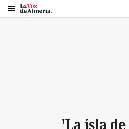
Menú
'La isla d