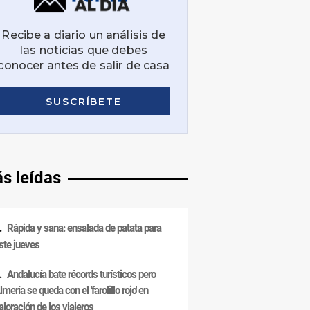
s leídas
Rápida y sana: ensalada de patata para
ste jueves
Andalucía bate récords turísticos pero
lmería se queda con el 'farolillo rojo' en
aloración de los viajeros