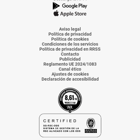
de
de
de
de
de
La
La
La
La
La
Voz
Voz
Voz
Voz
Voz
de
de
de
de
de
Almería
Almería
Almería
Almería
Almería
Aviso legal
Política de privacidad
Política de cookies
Condiciones de los servicios
Política de privacidad en RRSS
Contacto
Publicidad
Reglamento UE 2024/1083
Canal ético
Ajustes de cookies
Declaración de accesibilidad