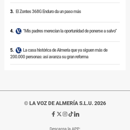
El Zontes 368G Enduro da un paso más
“Mis padres merecían la oportunidad de ponerse a salvo”
La casa histórica de Almería que ya siguen más de
200.000 personas: así avanza su gran reforma
© LA VOZ DE ALMERÍA S.L.U. 2026
Ir
Ir
Ir
Ir
Ir
a
a
a
a
a
Facebook
X
Instagram
TikTok
Linkedin
Descarga la APP: