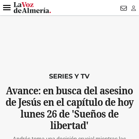
DESTACADO
VOTO FEMENINO
ORGULLO VERA
TRIBUNA
Menú
NEWSL
LO
SERIES Y TV
Avance: en busca del asesino
de Jesús en el capítulo de hoy
lunes 26 de 'Sueños de
libertad'
Andrés toma una decisión crucial mientras las