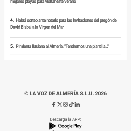
mejores playas para visitar este verano
Habrá sorteo ante notario para las invitaciones del pregón de
David Bisbal a la Virgen del Mar
Pimienta ilusiona al Almería: "Tendremos una plantilla..."
© LA VOZ DE ALMERÍA S.L.U. 2026
Ir
Ir
Ir
Ir
Ir
a
a
a
a
a
Facebook
X
Instagram
TikTok
Linkedin
Descarga la APP:
de
de
de
de
de
La
La
La
La
La