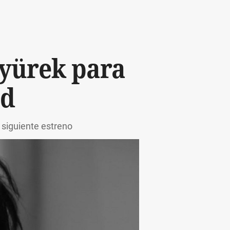
kyürek para
ad
 siguiente estreno