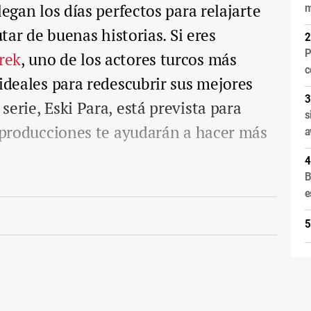
legan los días perfectos para relajarte
m
utar de buenas historias. Si eres
P
rek
, uno de los actores turcos más
c
 ideales para redescubrir sus mejores
erie, Eski Para, está prevista para
s
s producciones te ayudarán a hacer más
a
B
e