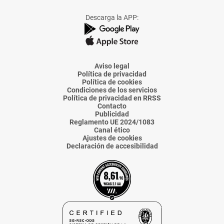
a
a
a
a
a
Facebook
X
Instagram
TikTok
Linkedin
Descarga la APP:
de
de
de
de
de
La
La
La
La
La
Voz
Voz
Voz
Voz
Voz
de
de
de
de
de
Almería
Almería
Almería
Almería
Almería
Aviso legal
Política de privacidad
Política de cookies
Condiciones de los servicios
Política de privacidad en RRSS
Contacto
Publicidad
Reglamento UE 2024/1083
Canal ético
Ajustes de cookies
Declaración de accesibilidad