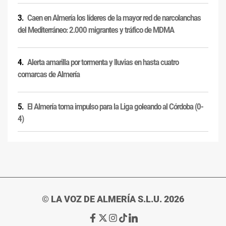
Caen en Almería los líderes de la mayor red de narcolanchas
del Mediterráneo: 2.000 migrantes y tráfico de MDMA
Alerta amarilla por tormenta y lluvias en hasta cuatro
comarcas de Almería
El Almería toma impulso para la Liga goleando al Córdoba (0-
4)
© LA VOZ DE ALMERÍA S.L.U. 2026
Ir
Ir
Ir
Ir
Ir