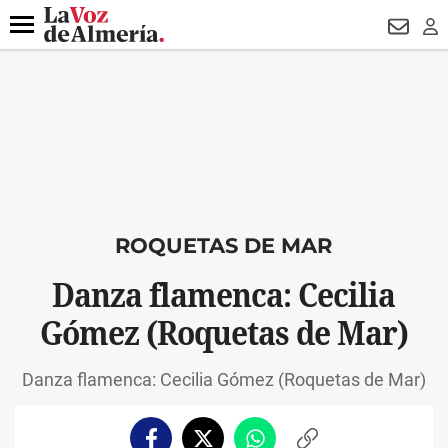
DESTACADO
VOTO FEMENINO
ORGULLO VERA
TRIBUNA
Menú
NEWSL
LO
ROQUETAS DE MAR
Danza flamenca: Cecilia
Gómez (Roquetas de Mar)
Danza flamenca: Cecilia Gómez (Roquetas de Mar)
Facebook
Twitter
Whatsapp
Copiar