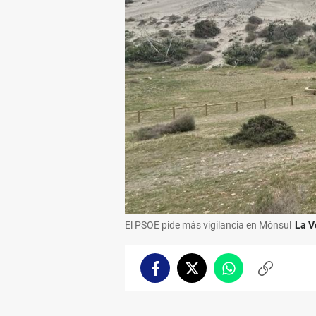
El PSOE pide más vigilancia en Mónsul
La V
Facebook
Twitter
Whatsapp
Copiar
enlace