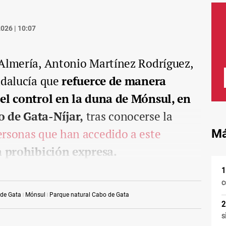
026 | 10:07
 Almería, Antonio Martínez Rodríguez,
ndalucía que
refuerce de manera
 el control en la duna de Mónsul, en
o de Gata-Níjar,
tras conocerse la
rsonas que han accedido a este
Má
a prohibición expresa.
c
de Gata
Mónsul
Parque natural Cabo de Gata
s