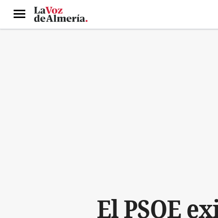
Menú
El PSOE exi