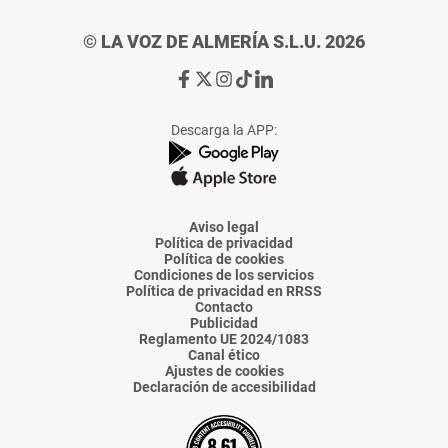
© LA VOZ DE ALMERÍA S.L.U. 2026
Ir
Ir
Ir
Ir
Ir
a
a
a
a
a
Facebook
X
Instagram
TikTok
Linkedin
Descarga la APP:
de
de
de
de
de
La
La
La
La
La
Voz
Voz
Voz
Voz
Voz
de
de
de
de
de
Almería
Almería
Almería
Almería
Almería
Aviso legal
Política de privacidad
Política de cookies
Condiciones de los servicios
Política de privacidad en RRSS
Contacto
Publicidad
Reglamento UE 2024/1083
Canal ético
Ajustes de cookies
Declaración de accesibilidad