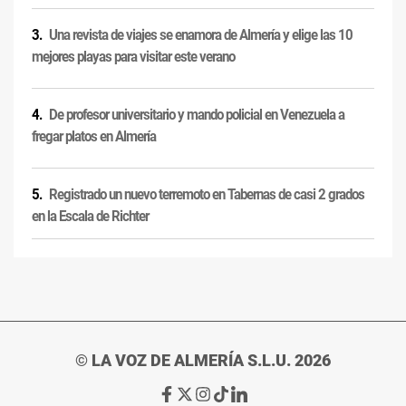
Una revista de viajes se enamora de Almería y elige las 10
mejores playas para visitar este verano
De profesor universitario y mando policial en Venezuela a
fregar platos en Almería
Registrado un nuevo terremoto en Tabernas de casi 2 grados
en la Escala de Richter
© LA VOZ DE ALMERÍA S.L.U. 2026
Ir
Ir
Ir
Ir
Ir