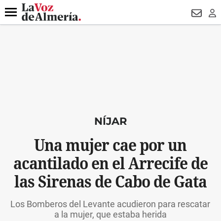
DESTACADO
VOTO FEMENINO
ORGULLO VERA
TRIBUNA
Menú
NEWSL
LO
NÍJAR
Una mujer cae por un
acantilado en el Arrecife de
las Sirenas de Cabo de Gata
Los Bomberos del Levante acudieron para rescatar
a la mujer, que estaba herida