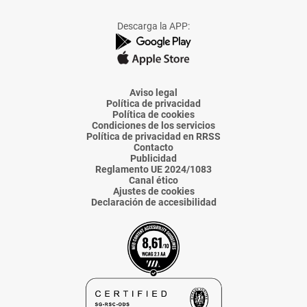
a
a
a
a
a
Facebook
X
Instagram
TikTok
Linkedin
Descarga la APP:
de
de
de
de
de
La
La
La
La
La
Voz
Voz
Voz
Voz
Voz
de
de
de
de
de
Almería
Almería
Almería
Almería
Almería
Aviso legal
Política de privacidad
Política de cookies
Condiciones de los servicios
Política de privacidad en RRSS
Contacto
Publicidad
Reglamento UE 2024/1083
Canal ético
Ajustes de cookies
Declaración de accesibilidad