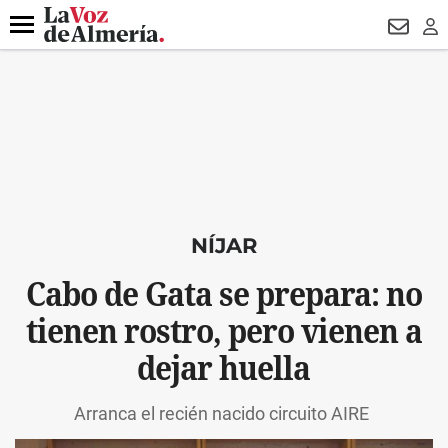
DESTACADO
VOTO FEMENINO
ORGULLO VERA
TRIBUNA
Menú
NEWSL
LO
NÍJAR
Cabo de Gata se prepara: no
tienen rostro, pero vienen a
dejar huella
Arranca el recién nacido circuito AIRE