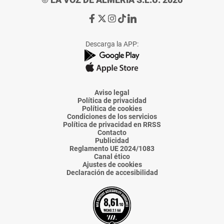
Ir
Ir
Ir
Ir
Ir
a
a
a
a
a
Facebook
X
Instagram
TikTok
Linkedin
Descarga la APP:
de
de
de
de
de
La
La
La
La
La
Voz
Voz
Voz
Voz
Voz
de
de
de
de
de
Almería
Almería
Almería
Almería
Almería
Aviso legal
Política de privacidad
Política de cookies
Condiciones de los servicios
Política de privacidad en RRSS
Contacto
Publicidad
Reglamento UE 2024/1083
Canal ético
Ajustes de cookies
Declaración de accesibilidad