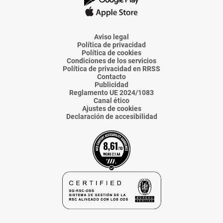
La
La
La
La
La
Voz
Voz
Voz
Voz
Voz
de
de
de
de
de
Almería
Almería
Almería
Almería
Almería
Aviso legal
Política de privacidad
Política de cookies
Condiciones de los servicios
Política de privacidad en RRSS
Contacto
Publicidad
Reglamento UE 2024/1083
Canal ético
Ajustes de cookies
Declaración de accesibilidad