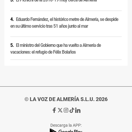
El Pichichi de la 2018-19 muy cerca de Almería
Eduardo Fernández, el histórico metre de Almería, se despide
en su último servicio tras 51 años junto al mar
El ministro del Gobierno que ha vuelto a Almería de
vacaciones: el refugio de Félix Bolaños
© LA VOZ DE ALMERÍA S.L.U. 2026
Ir
Ir
Ir
Ir
Ir
a
a
a
a
a
Facebook
X
Instagram
TikTok
Linkedin
Descarga la APP:
de
de
de
de
de