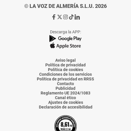
© LA VOZ DE ALMERÍA S.L.U. 2026
Ir
Ir
Ir
Ir
Ir
a
a
a
a
a
Facebook
X
Instagram
TikTok
Linkedin
Descarga la APP:
de
de
de
de
de
La
La
La
La
La
Voz
Voz
Voz
Voz
Voz
de
de
de
de
de
Almería
Almería
Almería
Almería
Almería
Aviso legal
Política de privacidad
Política de cookies
Condiciones de los servicios
Política de privacidad en RRSS
Contacto
Publicidad
Reglamento UE 2024/1083
Canal ético
Ajustes de cookies
Declaración de accesibilidad