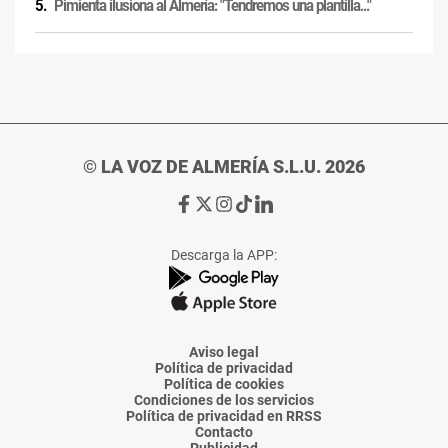
Pimienta ilusiona al Almería: "Tendremos una plantilla..."
© LA VOZ DE ALMERÍA S.L.U. 2026
Ir
Ir
Ir
Ir
Ir
a
a
a
a
a
Facebook
X
Instagram
TikTok
Linkedin
Descarga la APP:
de
de
de
de
de
La
La
La
La
La
Voz
Voz
Voz
Voz
Voz
de
de
de
de
de
Almería
Almería
Almería
Almería
Almería
Aviso legal
Política de privacidad
Política de cookies
Condiciones de los servicios
Política de privacidad en RRSS
Contacto
Publicidad