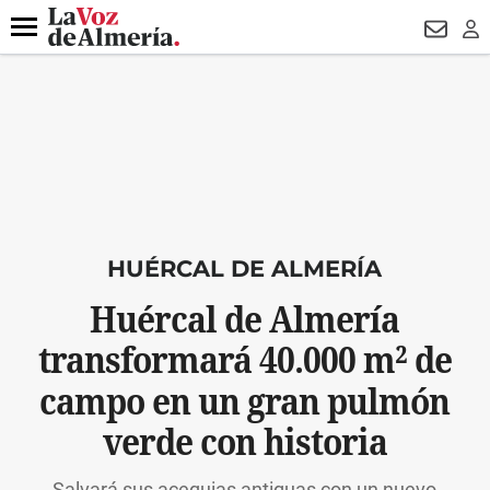
DESTACADO
VOTO FEMENINO
ORGULLO VERA
TRIBUNA
Menú
NEWSL
LO
HUÉRCAL DE ALMERÍA
Huércal de Almería
transformará 40.000 m² de
campo en un gran pulmón
verde con historia
Salvará sus acequias antiguas con un nuevo