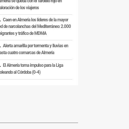
lmería se queda con el 'farolillo rojo' en
aloración de los viajeros
Caen en Almería los líderes de la mayor
ed de narcolanchas del Mediterráneo: 2.000
igrantes y tráfico de MDMA
Alerta amarilla por tormenta y lluvias en
asta cuatro comarcas de Almería
El Almería toma impulso para la Liga
oleando al Córdoba (0-4)