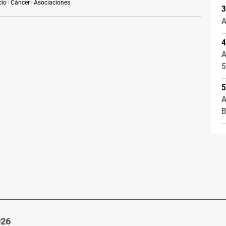
io
Cáncer
Asociaciones
A
A
5
A
B
026