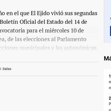
 en el que El Ejido vivió sus segundas
Boletín Oficial del Estado del 14 de
nvocatoria para el miércoles 10 de
a, de las elecciones al Parlamento
cciones municipales y las autonómicas.
Má
l
Dalías
r
m
P
c