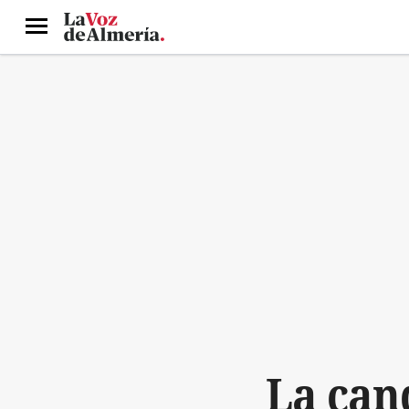
Menú
La can