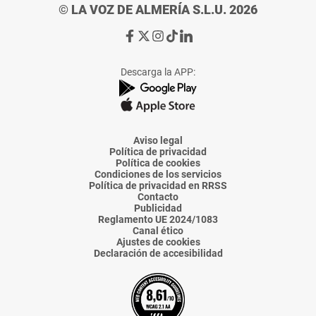
© LA VOZ DE ALMERÍA S.L.U. 2026
Ir
Ir
Ir
Ir
Ir
a
a
a
a
a
Facebook
X
Instagram
TikTok
Linkedin
Descarga la APP:
de
de
de
de
de
La
La
La
La
La
Voz
Voz
Voz
Voz
Voz
de
de
de
de
de
Almería
Almería
Almería
Almería
Almería
Aviso legal
Política de privacidad
Política de cookies
Condiciones de los servicios
Política de privacidad en RRSS
Contacto
Publicidad
Reglamento UE 2024/1083
Canal ético
Ajustes de cookies
Declaración de accesibilidad