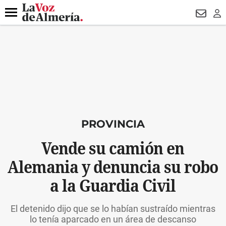
DESTACADO
VOTO FEMENINO
ORGULLO VERA
TRIBUNA
Menú
NEWSL
LO
PROVINCIA
Vende su camión en
Alemania y denuncia su robo
a la Guardia Civil
El detenido dijo que se lo habían sustraído mientras
lo tenía aparcado en un área de descanso