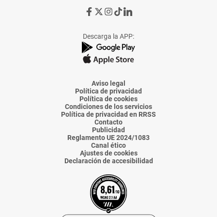
Ir
Ir
Ir
Ir
Ir
a
a
a
a
a
Facebook
X
Instagram
TikTok
Linkedin
Descarga la APP:
de
de
de
de
de
La
La
La
La
La
Voz
Voz
Voz
Voz
Voz
de
de
de
de
de
Almería
Almería
Almería
Almería
Almería
Aviso legal
Política de privacidad
Política de cookies
Condiciones de los servicios
Política de privacidad en RRSS
Contacto
Publicidad
Reglamento UE 2024/1083
Canal ético
Ajustes de cookies
Declaración de accesibilidad