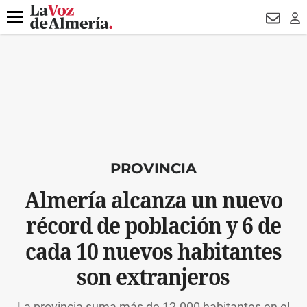
DESTACADO
VOTO FEMENINO
ORGULLO VERA
TRIBUNA
Menú
NEWSL
LO
PROVINCIA
Almería alcanza un nuevo
récord de población y 6 de
cada 10 nuevos habitantes
son extranjeros
La provincia suma más de 12.000 habitantes en el