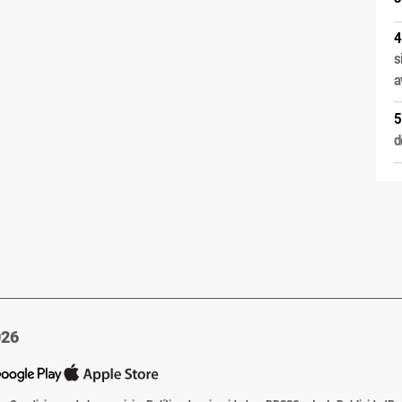
s
a
d
026