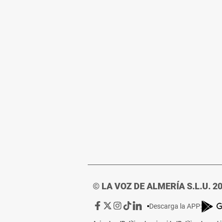
© LA VOZ DE ALMERÍA S.L.U. 2
Ir
Ir
Ir
Ir
Ir
Descarga la APP:
a
a
a
a
a