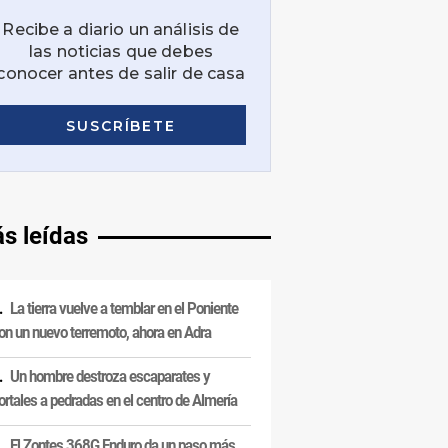
s leídas
La tierra vuelve a temblar en el Poniente
on un nuevo terremoto, ahora en Adra
Un hombre destroza escaparates y
ortales a pedradas en el centro de Almería
El Zontes 368G Enduro da un paso más