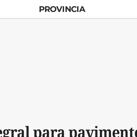
PROVINCIA
egral para paviment