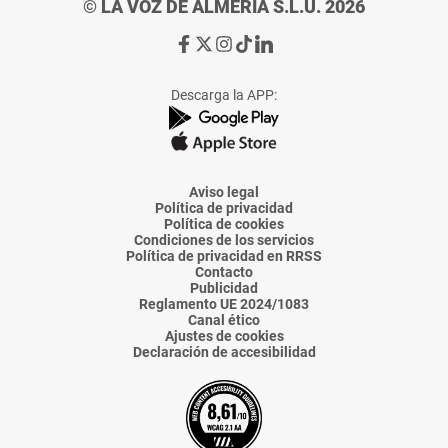
© LA VOZ DE ALMERÍA S.L.U. 2026
Ir
Ir
Ir
Ir
Ir
a
a
a
a
a
Facebook
X
Instagram
TikTok
Linkedin
Descarga la APP:
de
de
de
de
de
La
La
La
La
La
Voz
Voz
Voz
Voz
Voz
de
de
de
de
de
Almería
Almería
Almería
Almería
Almería
Aviso legal
Política de privacidad
Política de cookies
Condiciones de los servicios
Política de privacidad en RRSS
Contacto
Publicidad
Reglamento UE 2024/1083
Canal ético
Ajustes de cookies
Declaración de accesibilidad