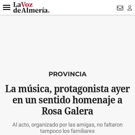
DESTACADO
VOTO FEMENINO
ORGULLO VERA
TRIBUNA
Menú
NEWSL
LO
PROVINCIA
La música, protagonista ayer
en un sentido homenaje a
Rosa Galera
Al acto, organizado por las amigas, no faltaron
tampoco los familiares