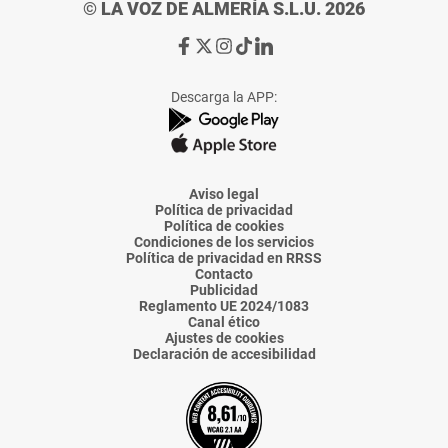
© LA VOZ DE ALMERÍA S.L.U. 2026
Ir
Ir
Ir
Ir
Ir
a
a
a
a
a
Facebook
X
Instagram
TikTok
Linkedin
Descarga la APP:
de
de
de
de
de
La
La
La
La
La
Voz
Voz
Voz
Voz
Voz
de
de
de
de
de
Almería
Almería
Almería
Almería
Almería
Aviso legal
Política de privacidad
Política de cookies
Condiciones de los servicios
Política de privacidad en RRSS
Contacto
Publicidad
Reglamento UE 2024/1083
Canal ético
Ajustes de cookies
Declaración de accesibilidad