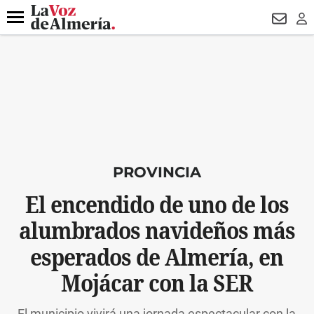
DESTACADO
VOTO FEMENINO
ORGULLO VERA
TRIBUNA
Menú
NEWSL
LO
PROVINCIA
El encendido de uno de los
alumbrados navideños más
esperados de Almería, en
Mojácar con la SER
El municipio vivirá una jornada espectacular con la