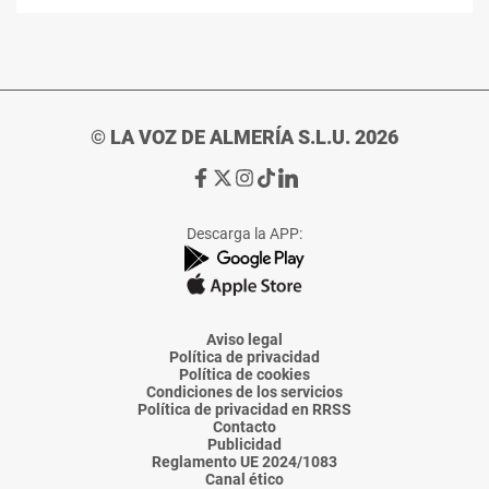
© LA VOZ DE ALMERÍA S.L.U. 2026
Ir
Ir
Ir
Ir
Ir
a
a
a
a
a
Facebook
X
Instagram
TikTok
Linkedin
Descarga la APP:
de
de
de
de
de
La
La
La
La
La
Voz
Voz
Voz
Voz
Voz
de
de
de
de
de
Almería
Almería
Almería
Almería
Almería
Aviso legal
Política de privacidad
Política de cookies
Condiciones de los servicios
Política de privacidad en RRSS
Contacto
Publicidad
Reglamento UE 2024/1083
Canal ético