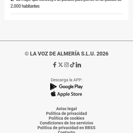
2.000 habitantes
© LA VOZ DE ALMERÍA S.L.U. 2026
Ir
Ir
Ir
Ir
Ir
a
a
a
a
a
Facebook
X
Instagram
TikTok
Linkedin
Descarga la APP:
de
de
de
de
de
La
La
La
La
La
Voz
Voz
Voz
Voz
Voz
de
de
de
de
de
Almería
Almería
Almería
Almería
Almería
Aviso legal
Política de privacidad
Política de cookies
Condiciones de los servicios
Política de privacidad en RRSS
Contacto