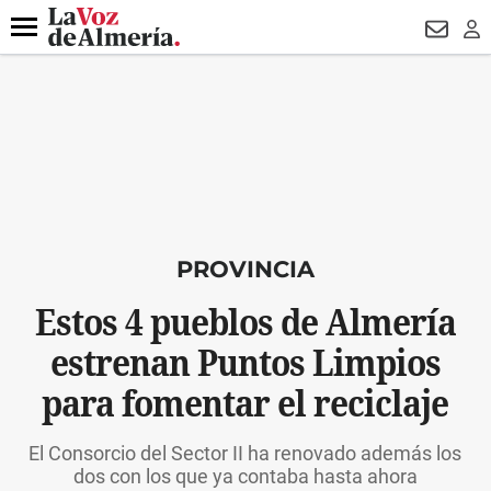
DESTACADO
VOTO FEMENINO
ORGULLO VERA
TRIBUNA
Menú
NEWSL
LO
PROVINCIA
Estos 4 pueblos de Almería
estrenan Puntos Limpios
para fomentar el reciclaje
El Consorcio del Sector II ha renovado además los
dos con los que ya contaba hasta ahora