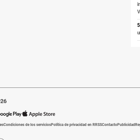
i
V
u
026
ies
Condiciones de los servicios
Política de privacidad en RRSS
Contacto
Publicidad
Re