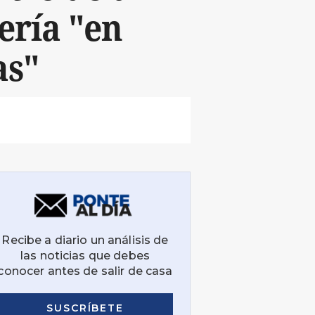
ería "en
as"