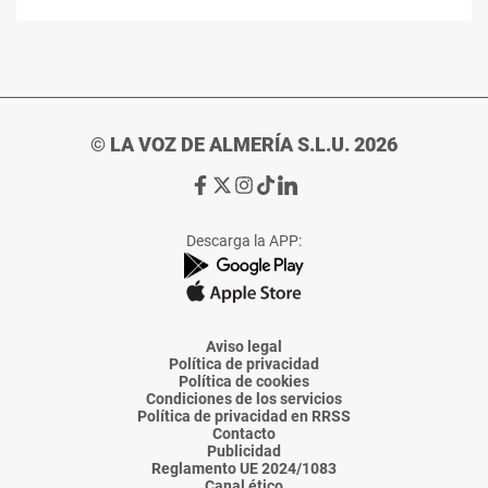
© LA VOZ DE ALMERÍA S.L.U. 2026
Ir
Ir
Ir
Ir
Ir
a
a
a
a
a
Facebook
X
Instagram
TikTok
Linkedin
Descarga la APP:
de
de
de
de
de
La
La
La
La
La
Voz
Voz
Voz
Voz
Voz
de
de
de
de
de
Almería
Almería
Almería
Almería
Almería
Aviso legal
Política de privacidad
Política de cookies
Condiciones de los servicios
Política de privacidad en RRSS
Contacto
Publicidad
Reglamento UE 2024/1083
Canal ético