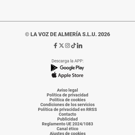
© LA VOZ DE ALMERÍA S.L.U. 2026
Ir
Ir
Ir
Ir
Ir
a
a
a
a
a
Facebook
X
Instagram
TikTok
Linkedin
Descarga la APP:
de
de
de
de
de
La
La
La
La
La
Voz
Voz
Voz
Voz
Voz
de
de
de
de
de
Almería
Almería
Almería
Almería
Almería
Aviso legal
Política de privacidad
Política de cookies
Condiciones de los servicios
Política de privacidad en RRSS
Contacto
Publicidad
Reglamento UE 2024/1083
Canal ético
Ajustes de cookies