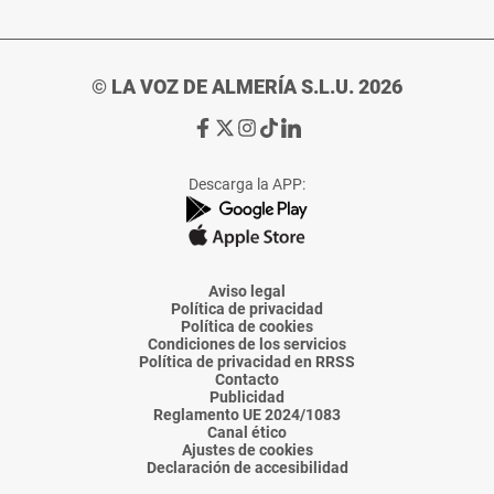
© LA VOZ DE ALMERÍA S.L.U. 2026
Ir
Ir
Ir
Ir
Ir
a
a
a
a
a
Facebook
X
Instagram
TikTok
Linkedin
Descarga la APP:
de
de
de
de
de
La
La
La
La
La
Voz
Voz
Voz
Voz
Voz
de
de
de
de
de
Almería
Almería
Almería
Almería
Almería
Aviso legal
Política de privacidad
Política de cookies
Condiciones de los servicios
Política de privacidad en RRSS
Contacto
Publicidad
Reglamento UE 2024/1083
Canal ético
Ajustes de cookies
Declaración de accesibilidad