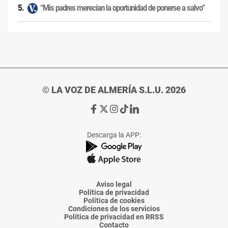
“Mis padres merecían la oportunidad de ponerse a salvo”
© LA VOZ DE ALMERÍA S.L.U. 2026
Ir
Ir
Ir
Ir
Ir
a
a
a
a
a
Facebook
X
Instagram
TikTok
Linkedin
Descarga la APP:
de
de
de
de
de
La
La
La
La
La
Voz
Voz
Voz
Voz
Voz
de
de
de
de
de
Almería
Almería
Almería
Almería
Almería
Aviso legal
Política de privacidad
Política de cookies
Condiciones de los servicios
Política de privacidad en RRSS
Contacto