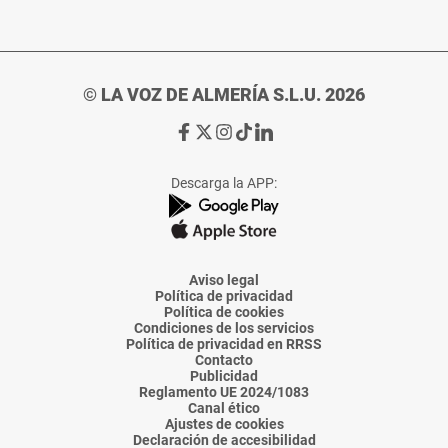
© LA VOZ DE ALMERÍA S.L.U. 2026
Ir
Ir
Ir
Ir
Ir
a
a
a
a
a
Facebook
X
Instagram
TikTok
Linkedin
Descarga la APP:
de
de
de
de
de
La
La
La
La
La
Voz
Voz
Voz
Voz
Voz
de
de
de
de
de
Almería
Almería
Almería
Almería
Almería
Aviso legal
Política de privacidad
Política de cookies
Condiciones de los servicios
Política de privacidad en RRSS
Contacto
Publicidad
Reglamento UE 2024/1083
Canal ético
Ajustes de cookies
Declaración de accesibilidad